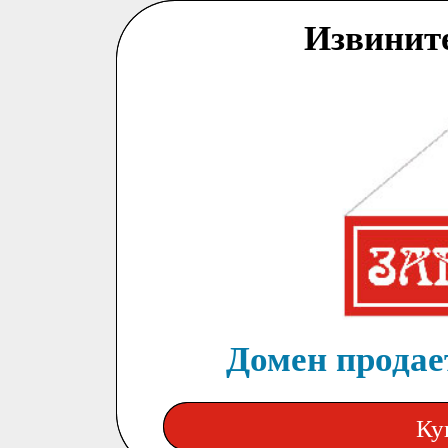
Извинит
Домен продает
Ку